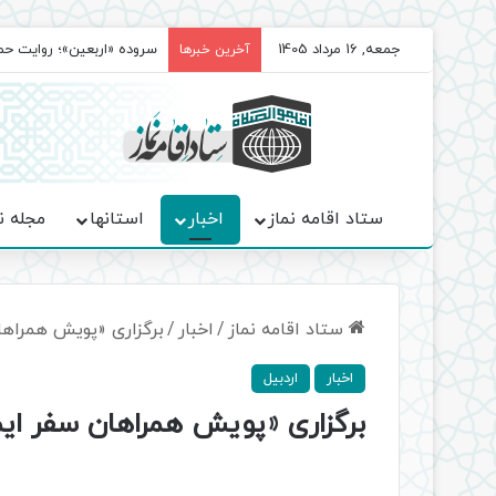
جمعه, 16 مرداد 1405
سروده‌ «اربعین»؛ روایت ح
آخرین خبرها
ستاد اقامه نماز
اخبار
استانها
مجله ن
ستاد اقامه نماز
/
اخبار
/
برگزاری «پویش همراها
اخبار
اردبیل
برگزاری «پویش همراهان سفر ایم