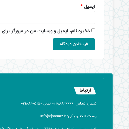
ایمیل
*
ذخیره نام، ایمیل و وبسایت من در مرورگر برای 
ارتباط
شـماره تمـاس: 02188896666 نمابر: 02188905150
پسـت الـکترونیـکی: info[at]namaz.ir