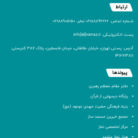
ارتباط
شـماره تمـاس: 02188896666 نمابر: 02188905150
پسـت الـکترونیـکی: info[at]namaz.ir
آدرس: پسـتی تهران، خیابان طالقانی، میدان فلسطین، پلاک 387 کدپستی:
۱۴۱۶۷۱۳۸۱۱
پیوندها
دفتر مقام معظم رهبری
پایگاه درسهایی از قرآن
بنیاد فرهنگی حضرت مهدی موعود (عج)
مجمع خیرین مسجد ساز
مرکز تخصصی نماز
هتل نماز مشهد