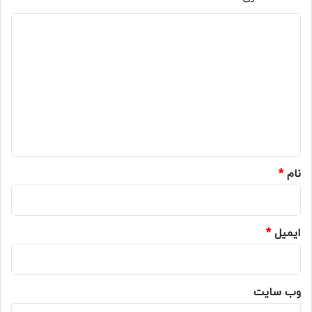
د
ی
د
گ
ا
ه
*
نام
*
ایمیل
*
وب‌ سایت