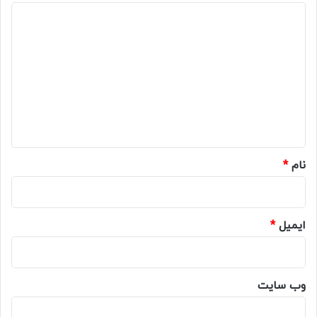
د
ی
د
گ
ا
ه
*
نام
*
ایمیل
*
وب‌ سایت