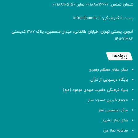
شـماره تمـاس: 02188896666 نمابر: 02188905150
پسـت الـکترونیـکی: info[at]namaz.ir
آدرس: پسـتی تهران، خیابان طالقانی، میدان فلسطین، پلاک 387 کدپستی:
۱۴۱۶۷۱۳۸۱۱
پیوندها
دفتر مقام معظم رهبری
پایگاه درسهایی از قرآن
بنیاد فرهنگی حضرت مهدی موعود (عج)
مجمع خیرین مسجد ساز
مرکز تخصصی نماز
هتل نماز مشهد
سامانه نماز من