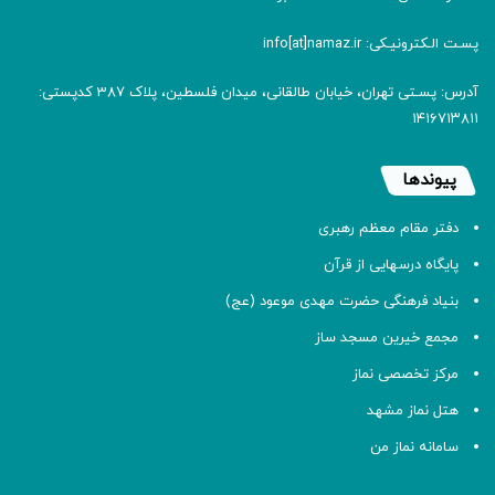
پسـت الـکترونیـکی: info[at]namaz.ir
آدرس: پسـتی تهران، خیابان طالقانی، میدان فلسطین، پلاک 387 کدپستی:
۱۴۱۶۷۱۳۸۱۱
پیوندها
دفتر مقام معظم رهبری
پایگاه درسهایی از قرآن
بنیاد فرهنگی حضرت مهدی موعود (عج)
مجمع خیرین مسجد ساز
مرکز تخصصی نماز
هتل نماز مشهد
سامانه نماز من