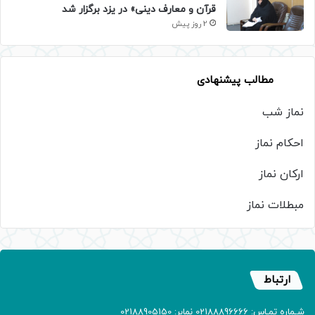
قرآن و معارف دینی» در یزد برگزار شد
2 روز پیش
مطالب پیشنهادی
نماز شب
احکام نماز
ارکان نماز
مبطلات نماز
ارتباط
شـماره تمـاس: 02188896666 نمابر: 02188905150