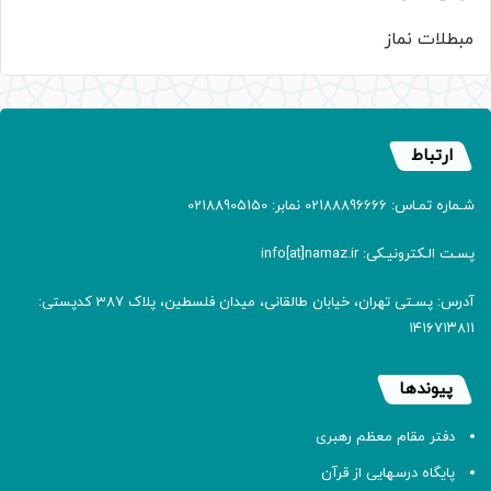
مبطلات نماز
ارتباط
شـماره تمـاس: 02188896666 نمابر: 02188905150
پسـت الـکترونیـکی: info[at]namaz.ir
آدرس: پسـتی تهران، خیابان طالقانی، میدان فلسطین، پلاک 387 کدپستی:
۱۴۱۶۷۱۳۸۱۱
پیوندها
دفتر مقام معظم رهبری
پایگاه درسهایی از قرآن