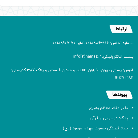
ارتباط
شـماره تمـاس: 02188896666 نمابر: 02188905150
پسـت الـکترونیـکی: info[at]namaz.ir
آدرس: پسـتی تهران، خیابان طالقانی، میدان فلسطین، پلاک 387 کدپستی:
۱۴۱۶۷۱۳۸۱۱
پیوندها
دفتر مقام معظم رهبری
پایگاه درسهایی از قرآن
بنیاد فرهنگی حضرت مهدی موعود (عج)