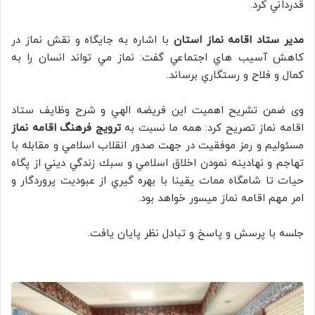
قدرداني كرد.
مدير ستاد اقامه نماز استان
با اشاره به جايگاه و نقش نماز در
كاهش آسيب هاي اجتماعي گفت: نماز مي تواند انسان را به
كمال و فلاح و رستگاري برساند.
وی ضمن تشريح اهميت اين فريضه الهي و شرح وظايف ستاد
اقامه نماز تصريح كرد: همه ما نسبت به
ترويج فرهنگ اقامه نماز
مسئوليم و رمز موفقيت در جهت صدور انقلاب اسلامي و مقابله با
تهاجم و نهادينه نمودن اخلاق اسلامي و سبك زندگي ديني از پگاه
حيات تا شامگاه ممات يقينا با بهره گيري از عبوديت پروردگار و
امر مهم اقامه نماز ميسور خواهد بود.
جلسه با پرسش و پاسخ و تبادل نظر پايان يافت.