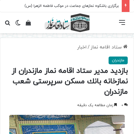
برگزاری باشکوه نمازهای جماعت در موکب فاطمه الزهرا (س)
فهرست
تغییر پ
مشاهده سبد 
جس
ستاد اقامه نماز
/
اخبار
مازندران
بازديد مدير ستاد اقامه نماز مازندران از
نمازخانه بانك مسكن سرپرستی شعب
مازندران
0
زمان مطالعه یک دقیقه