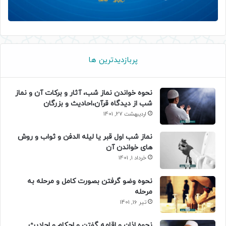
پربازدیدترین ها
نحوه خواندن نماز شب، آثار و برکات آن و نماز
شب از دیدگاه قرآن،احادیث و بزرگان
اردیبهشت 27, 1401
نماز شب اول قبر یا لیله الدفن و ثواب و روش
های خواندن آن
خرداد 1, 1401
نحوه وضو گرفتن بصورت کامل و مرحله به
مرحله
تیر 16, 1401
نحوه اذان و اقامه گفتن و احکام و احادیث