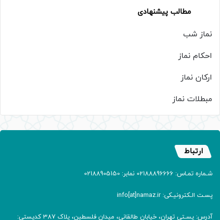
مطالب پیشنهادی
نماز شب
احکام نماز
ارکان نماز
مبطلات نماز
ارتباط
شـماره تمـاس: 02188896666 نمابر: 02188905150
پسـت الـکترونیـکی: info[at]namaz.ir
آدرس: پسـتی تهران، خیابان طالقانی، میدان فلسطین، پلاک 387 کدپستی: