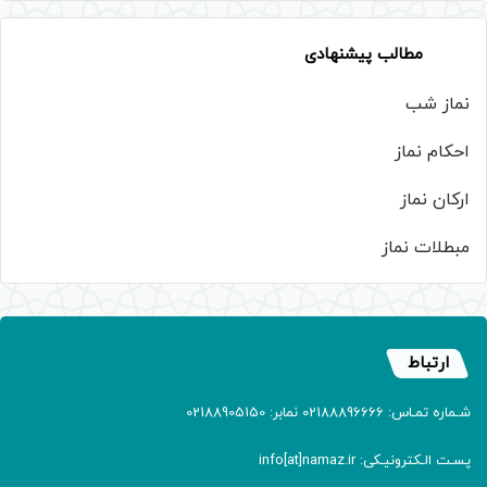
مطالب پیشنهادی
نماز شب
احکام نماز
ارکان نماز
مبطلات نماز
ارتباط
شـماره تمـاس: 02188896666 نمابر: 02188905150
پسـت الـکترونیـکی: info[at]namaz.ir