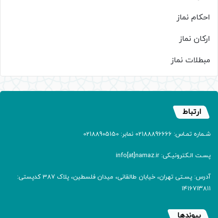
احکام نماز
ارکان نماز
مبطلات نماز
ارتباط
شـماره تمـاس: 02188896666 نمابر: 02188905150
پسـت الـکترونیـکی: info[at]namaz.ir
آدرس: پسـتی تهران، خیابان طالقانی، میدان فلسطین، پلاک 387 کدپستی:
۱۴۱۶۷۱۳۸۱۱
پیوندها