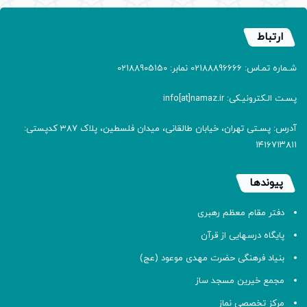
ارتباط
شـماره تمـاس: 02188896666 نمابر: 02188905150
پسـت الـکترونیـکی: info[at]namaz.ir
آدرس: پسـتی تهران، خیابان طالقانی، میدان فلسطین، پلاک 387 کدپستی:
۱۴۱۶۷۱۳۸۱۱
پیوندها
دفتر مقام معظم رهبری
پایگاه درسهایی از قرآن
بنیاد فرهنگی حضرت مهدی موعود (عج)
مجمع خیرین مسجد ساز
مرکز تخصصی نماز