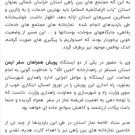
به این که مجتمع های بین راهی استان خراسان شمالی بعنوان
استان “باب الرضا(علیه السلام) باید بهترین خدمات را به زائرین و
مسافرین مسیرهای استان ارائه دهد، اظهار داشت: خوشبختانه
طی بازدیدهای انجام شده نمازخانه های مجتمع های خدمات
رفاهی، جایگاههای سوخت، بوستانها و … این مسیر از وضعیت
خوبی برخوردار بودند که امیدواریم با پیگیری های صورت گرفته،
اندک نواقص موجود نیز برطرف گردد.
وی با حضور در یکی از دو ایستگاه
پویش همراهان سفر ایمن
استان مستقر در راهدارخانه “امین الله” با خداقوت گویی به امام
جماعت این ایستگاه و عوامل اجرایی اداره راهداری شهرستان
بجنورد، راه اندازی این پویش را در نوروز امسال، ابتکاری خوب از
سوی وزارت راه و شهرسازی و معاونت راهداری وزارت دانست که
با توجه دهی به اهمیت فریضه نماز در سفر همراه گردیده و حتما
باعث برکات ارزشمند و کاهش سوانح جاده ای خواهد بود.
مدیر ستاد اقامه نماز استان در طی این بازدیدها از چند تن از
خادمین نمازخانه های بین راهی نیز با اهداء کارت هدیه، تقدیر و