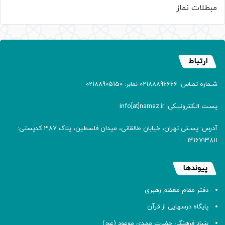
مبطلات نماز
ارتباط
شـماره تمـاس: 02188896666 نمابر: 02188905150
پسـت الـکترونیـکی: info[at]namaz.ir
آدرس: پسـتی تهران، خیابان طالقانی، میدان فلسطین، پلاک 387 کدپستی:
۱۴۱۶۷۱۳۸۱۱
پیوندها
دفتر مقام معظم رهبری
پایگاه درسهایی از قرآن
بنیاد فرهنگی حضرت مهدی موعود (عج)