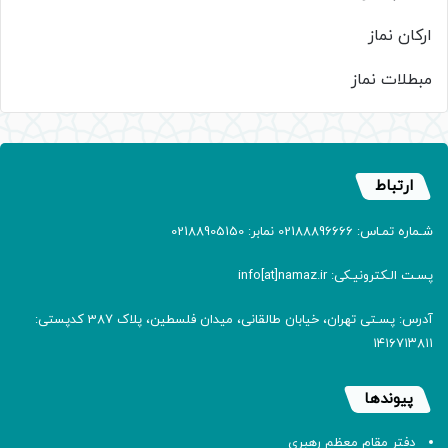
ارکان نماز
مبطلات نماز
ارتباط
شـماره تمـاس: 02188896666 نمابر: 02188905150
پسـت الـکترونیـکی: info[at]namaz.ir
آدرس: پسـتی تهران، خیابان طالقانی، میدان فلسطین، پلاک 387 کدپستی:
۱۴۱۶۷۱۳۸۱۱
پیوندها
دفتر مقام معظم رهبری