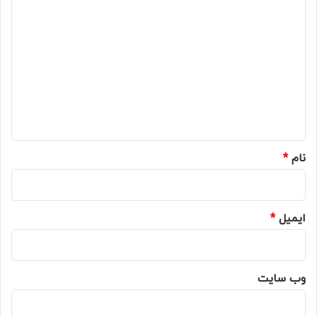
د
ی
د
گ
ا
ه
*
نام
*
ایمیل
*
وب‌ سایت