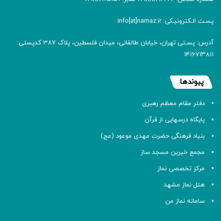
پسـت الـکترونیـکی: info[at]namaz.ir
آدرس: پسـتی تهران، خیابان طالقانی، میدان فلسطین، پلاک 387 کدپستی:
۱۴۱۶۷۱۳۸۱۱
پیوندها
دفتر مقام معظم رهبری
پایگاه درسهایی از قرآن
بنیاد فرهنگی حضرت مهدی موعود (عج)
مجمع خیرین مسجد ساز
مرکز تخصصی نماز
هتل نماز مشهد
سامانه نماز من