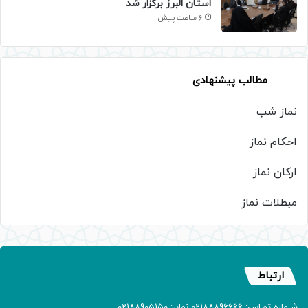
استان البرز برگزار شد
6 ساعت پیش
مطالب پیشنهادی
نماز شب
احکام نماز
ارکان نماز
مبطلات نماز
ارتباط
شـماره تمـاس: 02188896666 نمابر: 02188905150