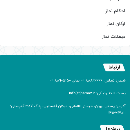
احکام نماز
ارکان نماز
مبطلات نماز
ارتباط
شـماره تمـاس: 02188896666 نمابر: 02188905150
پسـت الـکترونیـکی: info[at]namaz.ir
آدرس: پسـتی تهران، خیابان طالقانی، میدان فلسطین، پلاک 387 کدپستی:
۱۴۱۶۷۱۳۸۱۱
پیوندها