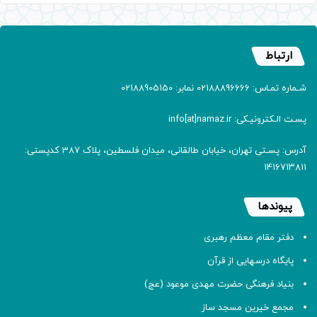
ارتباط
شـماره تمـاس: 02188896666 نمابر: 02188905150
پسـت الـکترونیـکی: info[at]namaz.ir
آدرس: پسـتی تهران، خیابان طالقانی، میدان فلسطین، پلاک 387 کدپستی:
۱۴۱۶۷۱۳۸۱۱
پیوندها
دفتر مقام معظم رهبری
پایگاه درسهایی از قرآن
بنیاد فرهنگی حضرت مهدی موعود (عج)
مجمع خیرین مسجد ساز