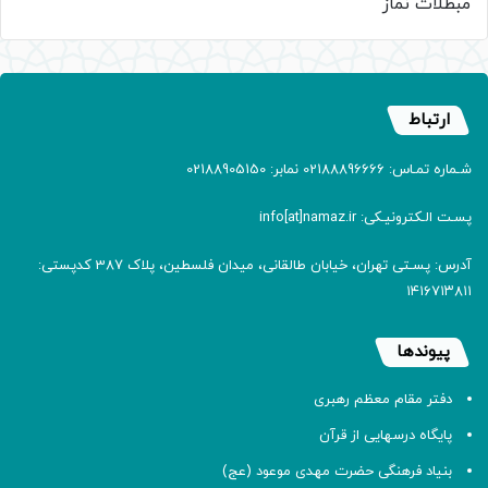
مبطلات نماز
ارتباط
شـماره تمـاس: 02188896666 نمابر: 02188905150
پسـت الـکترونیـکی: info[at]namaz.ir
آدرس: پسـتی تهران، خیابان طالقانی، میدان فلسطین، پلاک 387 کدپستی:
۱۴۱۶۷۱۳۸۱۱
پیوندها
دفتر مقام معظم رهبری
پایگاه درسهایی از قرآن
بنیاد فرهنگی حضرت مهدی موعود (عج)