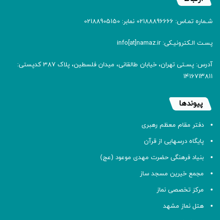
شـماره تمـاس: 02188896666 نمابر: 02188905150
پسـت الـکترونیـکی: info[at]namaz.ir
آدرس: پسـتی تهران، خیابان طالقانی، میدان فلسطین، پلاک 387 کدپستی:
۱۴۱۶۷۱۳۸۱۱
پیوندها
دفتر مقام معظم رهبری
پایگاه درسهایی از قرآن
بنیاد فرهنگی حضرت مهدی موعود (عج)
مجمع خیرین مسجد ساز
مرکز تخصصی نماز
هتل نماز مشهد