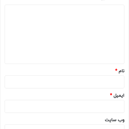
د
ی
د
گ
ا
ه
*
نام
*
ایمیل
*
وب‌ سایت