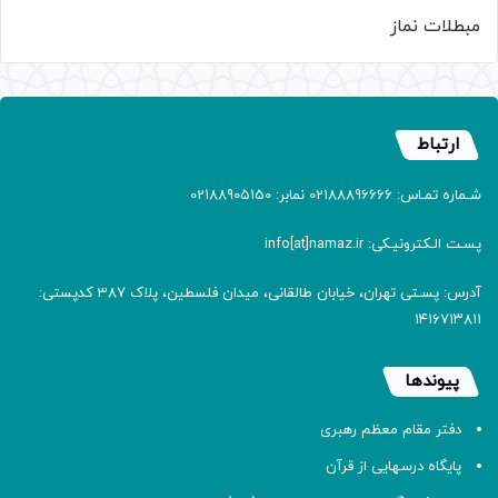
مبطلات نماز
ارتباط
شـماره تمـاس: 02188896666 نمابر: 02188905150
پسـت الـکترونیـکی: info[at]namaz.ir
آدرس: پسـتی تهران، خیابان طالقانی، میدان فلسطین، پلاک 387 کدپستی:
۱۴۱۶۷۱۳۸۱۱
پیوندها
دفتر مقام معظم رهبری
پایگاه درسهایی از قرآن