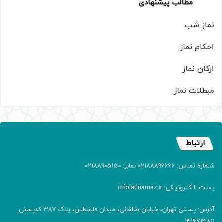
مطالب پیشنهادی
نماز شب
احکام نماز
ارکان نماز
مبطلات نماز
ارتباط
شـماره تمـاس: 02188896666 نمابر: 02188905150
پسـت الـکترونیـکی: info[at]namaz.ir
آدرس: پسـتی تهران، خیابان طالقانی، میدان فلسطین، پلاک 387 کدپستی:
۱۴۱۶۷۱۳۸۱۱