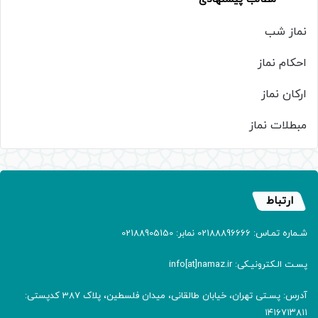
نماز شب
احکام نماز
ارکان نماز
مبطلات نماز
ارتباط
شـماره تمـاس: 02188896666 نمابر: 02188905150
پسـت الـکترونیـکی: info[at]namaz.ir
آدرس: پسـتی تهران، خیابان طالقانی، میدان فلسطین، پلاک 387 کدپستی:
۱۴۱۶۷۱۳۸۱۱