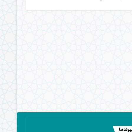
یوندها