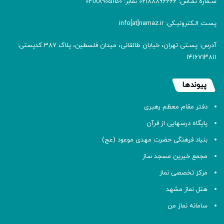
شـماره تمـاس: 02188896666 نمابر: 02188905150
پسـت الـکترونیـکی: info[at]namaz.ir
آدرس: پسـتی تهران، خیابان طالقانی، میدان فلسطین، پلاک 387 کدپستی:
۱۴۱۶۷۱۳۸۱۱
پیوندها
دفتر مقام معظم رهبری
پایگاه درسهایی از قرآن
بنیاد فرهنگی حضرت مهدی موعود (عج)
مجمع خیرین مسجد ساز
مرکز تخصصی نماز
هتل نماز مشهد
سامانه نماز من