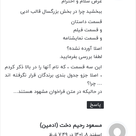
عرض سلام و احترام
:
ببخشید چرا در بخش بزرگسال قالب ادبی
قسمت داستان
و قسمت فیلم
و قسمت نمایشنامه
اصلا آورده نشده؟
لطفا بررسی بفرمایید.
این سه قسمت ، که نام آنها را در بالا ذکر کردم
، اصلا جزو جدول بندی برندگان قرار نگرفته اند
… چرا؟
در حالیکه در متن فراخوان مشهود هستند…
پاسخ
مسعود رحیم دخت (ادمین)
گ
ف
اسفند 8, 1401 در 7:49 ق.ظ