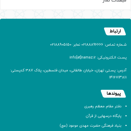
مبطلات نماز
ارتباط
شـماره تمـاس: 02188896666 نمابر: 02188905150
پسـت الـکترونیـکی: info[at]namaz.ir
آدرس: پسـتی تهران، خیابان طالقانی، میدان فلسطین، پلاک 387 کدپستی:
۱۴۱۶۷۱۳۸۱۱
پیوندها
دفتر مقام معظم رهبری
پایگاه درسهایی از قرآن
بنیاد فرهنگی حضرت مهدی موعود (عج)