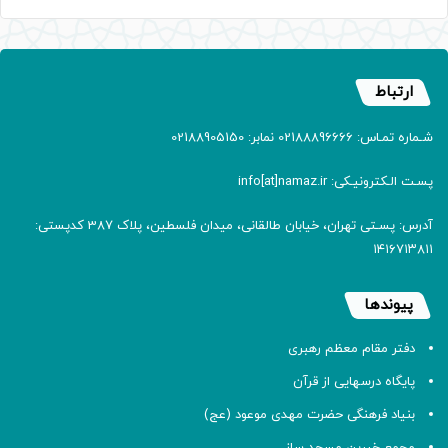
ارتباط
شـماره تمـاس: 02188896666 نمابر: 02188905150
پسـت الـکترونیـکی: info[at]namaz.ir
آدرس: پسـتی تهران، خیابان طالقانی، میدان فلسطین، پلاک 387 کدپستی:
۱۴۱۶۷۱۳۸۱۱
پیوندها
دفتر مقام معظم رهبری
پایگاه درسهایی از قرآن
بنیاد فرهنگی حضرت مهدی موعود (عج)
مجمع خیرین مسجد ساز