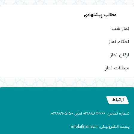
مطالب پیشنهادی
نماز شب
احکام نماز
ارکان نماز
مبطلات نماز
ارتباط
شـماره تمـاس: 02188896666 نمابر: 02188905150
پسـت الـکترونیـکی: info[at]namaz.ir