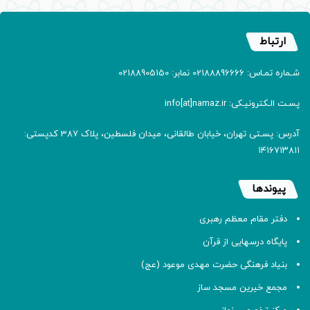
ارتباط
شـماره تمـاس: 02188896666 نمابر: 02188905150
پسـت الـکترونیـکی: info[at]namaz.ir
آدرس: پسـتی تهران، خیابان طالقانی، میدان فلسطین، پلاک 387 کدپستی:
۱۴۱۶۷۱۳۸۱۱
پیوندها
دفتر مقام معظم رهبری
پایگاه درسهایی از قرآن
بنیاد فرهنگی حضرت مهدی موعود (عج)
مجمع خیرین مسجد ساز