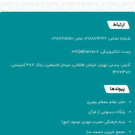
ارتباط
شـماره تمـاس: 02188896666 نمابر: 02188905150
پسـت الـکترونیـکی: info[at]namaz.ir
آدرس: پسـتی تهران، خیابان طالقانی، میدان فلسطین، پلاک 387 کدپستی:
۱۴۱۶۷۱۳۸۱۱
پیوندها
دفتر مقام معظم رهبری
پایگاه درسهایی از قرآن
بنیاد فرهنگی حضرت مهدی موعود (عج)
مجمع خیرین مسجد ساز