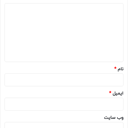
د
ی
د
گ
ا
ه
*
نام
*
ایمیل
*
وب‌ سایت