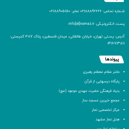
شـماره تمـاس: 02188896666 نمابر: 02188905150
پسـت الـکترونیـکی: info[at]namaz.ir
آدرس: پسـتی تهران، خیابان طالقانی، میدان فلسطین، پلاک 387 کدپستی:
۱۴۱۶۷۱۳۸۱۱
پیوندها
دفتر مقام معظم رهبری
پایگاه درسهایی از قرآن
بنیاد فرهنگی حضرت مهدی موعود (عج)
مجمع خیرین مسجد ساز
مرکز تخصصی نماز
هتل نماز مشهد