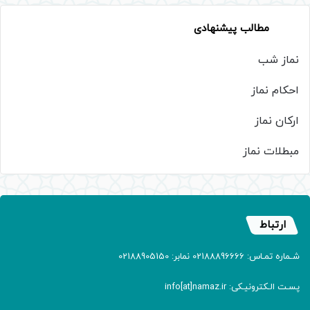
مطالب پیشنهادی
نماز شب
احکام نماز
ارکان نماز
مبطلات نماز
ارتباط
شـماره تمـاس: 02188896666 نمابر: 02188905150
پسـت الـکترونیـکی: info[at]namaz.ir