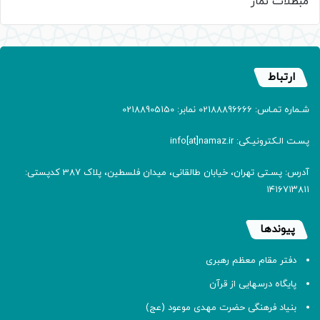
مبطلات نماز
ارتباط
شـماره تمـاس: 02188896666 نمابر: 02188905150
پسـت الـکترونیـکی: info[at]namaz.ir
آدرس: پسـتی تهران، خیابان طالقانی، میدان فلسطین، پلاک 387 کدپستی:
۱۴۱۶۷۱۳۸۱۱
پیوندها
دفتر مقام معظم رهبری
پایگاه درسهایی از قرآن
بنیاد فرهنگی حضرت مهدی موعود (عج)