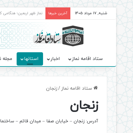
شنبه, 17 مرداد 1405
برگزاری باشکوه نمازهای جم
آخرین خبرها
ستاد اقامه نماز
اخبار
استانها
مجله ن
ستاد اقامه نماز
/
زنجان
زنجان
آدرس: زنجان – خیابان صفا – میدان قائم – ساختمان