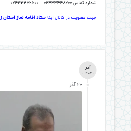
شماره تماس:02433448200 – 02433472500
جهت عضویت در کانال ایتا
ستاد اقامه نماز استان 
آذر
- 1402 -
20 آذر