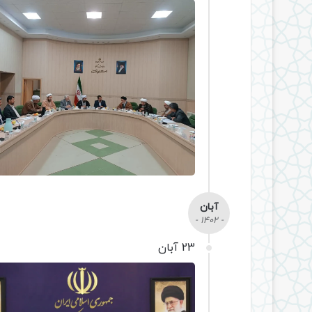
آبان
- 1402 -
23 آبان