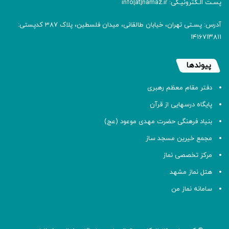
پسـت الـکترونیـکی: info[at]namaz.ir
آدرس: پسـتی تهران، خیابان طالقانی، میدان فلسطین، پلاک 387 کدپستی:
۱۴۱۶۷۱۳۸۱۱
پیوندها
دفتر مقام معظم رهبری
پایگاه درسهایی از قرآن
بنیاد فرهنگی حضرت مهدی موعود (عج)
مجمع خیرین مسجد ساز
مرکز تخصصی نماز
هتل نماز مشهد
سامانه نماز من