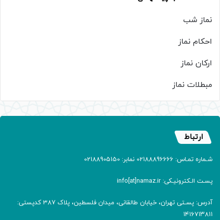
نماز شب
احکام نماز
ارکان نماز
مبطلات نماز
ارتباط
شـماره تمـاس: 02188896666 نمابر: 02188905150
پسـت الـکترونیـکی: info[at]namaz.ir
آدرس: پسـتی تهران، خیابان طالقانی، میدان فلسطین، پلاک 387 کدپستی:
۱۴۱۶۷۱۳۸۱۱