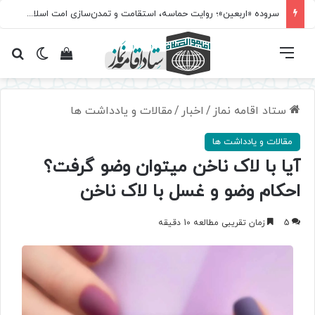
مسابقه سراسری «نماز؛ میراث کربلا» برگزار می‌شود
فهرست
تغییر پ
مشاهده سبد 
جس
ستاد اقامه نماز
/
اخبار
/
مقالات و یادداشت ها
مقالات و یادداشت ها
آیا با لاک ناخن میتوان وضو گرفت؟
احکام وضو و غسل با لاک ناخن
5
زمان تقریبی مطالعه 10 دقیقه