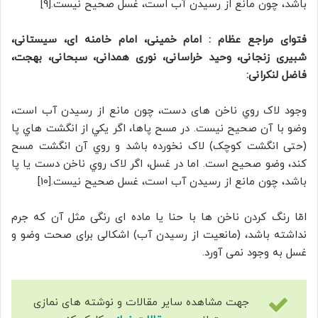
باشد، چون مانع از رسيدن آب است، غسل صحيح نيست.[9]
فتوای مراجع عظام : امام خمینی، امام خامنه ای، سیستانی،
شبیری زنجانی، وحید خراسانی، نوری همدانی، سبحانی، بهجت،
فاضل لنکرانی:
وجود لاک روي ناخن های دست، چون مانع از رسيدن آب است،
وضو با آن صحيح نيست. در مسح پاها، اگر يکي از انگشت هاي پا
(حتی انگشت کوچک) لاک نخورده باشد و روي آن انگشت مسح
کند، وضو صحيح است. اما در غسل، اگر لاک روي ناخن دست يا پا
باشد، چون مانع از رسيدن آب است، غسل صحيح نيست.[10]
امّا رنگ كردن ناخن ها با حنا یا ماده ای رنگی مثل آن كه جرم
نداشته باشد، (مانعیت از رسیدن آب) اشكالی برای صحت وضو و
غسل به وجود نمی آورد.
جهت مشاهده سایر مقالات و نوشته های نمازی