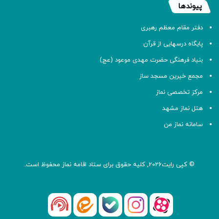
پیوندها
دفتر مقام معظم رهبری
پایگاه درسهایی از قرآن
بنیاد فرهنگی حضرت مهدی موعود (عج)
مجمع خیرین مسجد ساز
مرکز تخصصی نماز
هتل نماز مشهد
سامانه نماز من
© کپی رایت2026, کلیه حقوق برای ستاد اقامه
نماز
محفوظ است.
آپارات
بله
اینستاگرام
ایتا
شنوتو