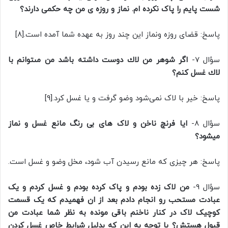
شست پایم را پاک نکرده ام. نماز و روزه ی من چه حکمی دارند؟
پاسخ: قضای روزه ونماز این چند روز به عهده شما آمده است.[8]
سؤال 7-
اگر شوهر من لاك دوست داشته باشد من مىتوانم با
لاك غسل كنم؟
پاسخ: خیر با لاک نمی‌شود وضو گرفت و یا غسل کرد.[9]
سؤال 8-
ایا فرنچ ناخن و لاک های بی رنگ مانع غسل و نماز
میشود؟
پاسخ: هر چیزی که مانع رسیدن آب شود، مخل وضو و غسل است.
سؤال 9-
من لاک زده بودم و پاک کرده بودم و غسل کردم و یک
عبادت مستحب رو انجام دادم بعد از ان فهمیدم که یک قسمت
کوچیک لاک در کنار ناخنم باقی مونده به نظر شما عبادت من
قبول هستش؟ با توجه به این که بدلیل شرایط خاص غسل کردن