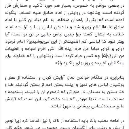
در بعضی مواقع به خصوص، بسیار هم مورد تأکید و سفارش قرار
گرفته است. چنانچه در روایتی از امام صادق علیه السلام، اینگونه
آمده است که: یکی از زاهدان متظاهر به نام عباد بن کثیر با امام
صادق علیه‌السّلام روبرو شد و با دیدن لباس زیبا و آراسته امام،
خطاب به ایشان گفت: چرا چنین لباس جالبی بر تن تو است، آیا
بهتر نبود که لباسی کم اهمیت‌تر از این می‌پوشیدی؟ امام فرمود:
«وای بر تو‌ای عباد! من حرم زینة الله التی اخرج لعباده و الطیبات
من الرزق؛[5] چه کسی حرام کرده است زینتهایی را که خداوند برای
بندگانش آفریده و روزیهای پاکیزه را؟»
بنابراین، در هنگام خواندن نماز، آرایش کردن و استفاده از عطر و
پوشیدن لباس های تمیز و زینت بستن اعم از بستن گردنبند طلا و
حنا بستن به دستان، در صورتی که نامحرم آن را نبیند، پسندیده و
مستحب است. تنها موردی که باید دقت کرد، این است که آرایش
مانع سجده(تماس پیشانی با مهر) نباشد.
در ادامه مطلب بالا، باید استفاده از لاک را نیز اضافه کرد زیرا نوعی
آرایش و زینت برای انگشتان دست محسوب می شود. حکم کلی: