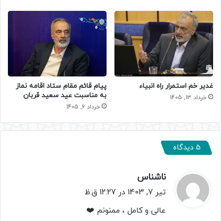
غدیر خم استمرار راه انبیاء
پیام قائم مقام ستاد اقامه نماز
به مناسبت عید سعید قربان
خرداد 13, 1405
خرداد 6, 1405
5 دیدگاه
ناشناس
گ
ف
تیر 7, 1403 در 12:27 ق.ظ
ت
عالی و کامل ، ممنونم ❤️
: