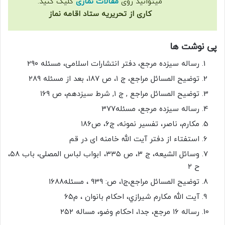
میتوانید روی
مقالات نمازی
کلیک کنید.
کاری از تحریریه ستاد اقامه نماز
پی نوشت ها
رساله سیزده مرجع، دفتر انتشارات اسلامی، مسئله ۲۹۰
توضیح المسائل مراجع، ج ۱، ص ۱۸۷، بعد از مسئله ۲۸۹
توضیح المسائل مراجع , ج ۱, شرط سیزدهم، ص ۱۶۹
رساله سیزده مرجع، مسئله۳۷۷
مکارم، ناصر، تفسیر نمونه، ج۶، ص۱۸۶
استفتاء از دفتر آیت الله خامنه ای در قم
وسائل الشیعه، ج ۳، ص ۳۳۵، ابواب لباس المصلی، باب ۵۸،
ح ۲
توضیح المسائل مراجع،ج‏۱، ص: ۹۳۹ ، مسئله۱۶۸۸
آيت الله مکارم شيرازي، احکام بانوان ، م۶۵
رساله ۱۶ مرجع، جد۱، احکام وضو، مساله ۲۵۲