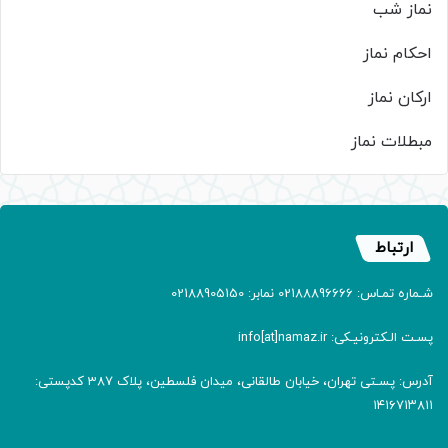
نماز شب
احکام نماز
ارکان نماز
مبطلات نماز
ارتباط
شـماره تمـاس: 02188896666 نمابر: 02188905150
پسـت الـکترونیـکی: info[at]namaz.ir
آدرس: پسـتی تهران، خیابان طالقانی، میدان فلسطین، پلاک 387 کدپستی:
۱۴۱۶۷۱۳۸۱۱