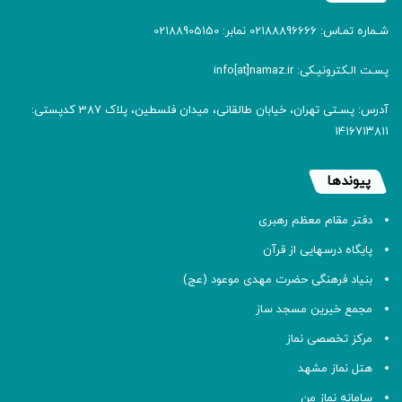
شـماره تمـاس: 02188896666 نمابر: 02188905150
پسـت الـکترونیـکی: info[at]namaz.ir
آدرس: پسـتی تهران، خیابان طالقانی، میدان فلسطین، پلاک 387 کدپستی:
۱۴۱۶۷۱۳۸۱۱
پیوندها
دفتر مقام معظم رهبری
پایگاه درسهایی از قرآن
بنیاد فرهنگی حضرت مهدی موعود (عج)
مجمع خیرین مسجد ساز
مرکز تخصصی نماز
هتل نماز مشهد
سامانه نماز من