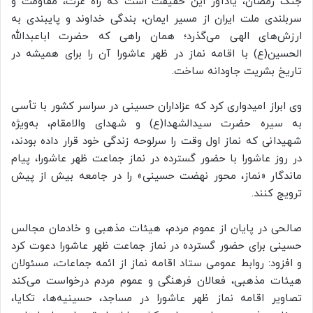
جنگ رمضان، یادآور این حقیقت است که راه عزت، مقاومت و
سربلندی ملت ایران از مسیر ایمان، بندگی خداوند و پایبندی به
ارزش‌های الهی می‌گذرد؛ همان راهی که حضرت اباعبدالله
الحسین(ع) با اقامه نماز در ظهر عاشورا آن را برای همیشه در
تاریخ بشریت جاودانه ساخت.
وی ابراز امیدواری کرد که عزاداران حسینی در سراسر کشور با تأسی
به سیره حضرت سیدالشهدا(ع) و شهدای والامقام، به‌ویژه
شهیدانی که نماز اول وقت را سرلوحه زندگی خود قرار داده بودند،
در روز عاشورا با حضور گسترده در نماز جماعت ظهر عاشورا، پیام
ماندگار «نماز، محور نهضت حسینی» را در جامعه بیش از پیش
ترویج کنند.
صالحی در پایان از عموم مردم، هیئات مذهبی و خادمان مجالس
حسینی برای حضور گسترده در نماز جماعت ظهر عاشورا دعوت کرد
و افزود: روابط عمومی ستاد اقامه نماز از ائمه جماعات، مسئولان
هیئات مذهبی، فعالان فرهنگی و عموم مردم درخواست می‌کند
تصاویر اقامه نماز ظهر عاشورا در مساجد، حسینیه‌ها، تکایا،