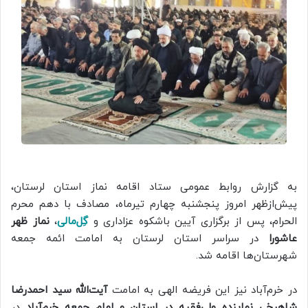
به گزارش روابط عمومی ستاد اقامه نماز استان لرستان،
پیش‌ازظهر امروز پنجشنبه چهارم تیرماه، مصادف با دهم محرم
الحرام، پس از برگزاری آیین باشکوه عزاداری و
گِل‌مالی
،
نماز ظهر
عاشورا
در سراسر استان لرستان به امامت ائمه جمعه
شهرستان‌ها اقامه شد.
در خرم‌آباد نیز این فریضه الهی به امامت
آیت‌الله سید احمدرضا
شاهرخی نماینده ولی‌فقیه در استان و امام جمعه خرم‌آباد
در