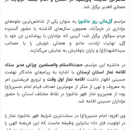
مصلای الغدیر برگزار شد.
مراسم
گِل‌مالی روز عاشورا
به عنوان یکی از شاخص‌ترین جلوه‌های
عزاداری در خرم‌آباد، همچون سال‌های گذشته با حضور گسترده
مردم سوگوار برگزار شد؛ آیینی که عزاداران با پوشاندن تن خود با
گِل، نهایت ارادت، ماتم و همدلی خویش را با مصائب
سیدالشهدا(ع) و یاران باوفایش به نمایش می‌گذارند.
در حاشیه این مراسم،
حجت‌الاسلام والمسلمین چراغی مدیر ستاد
اقامه نماز استان لرستان
با اشاره به پیام‌های ماندگار نهضت
حسینی اظهار داشت:
اقامه نماز اول وقت
و ترویج فریضتین امر
به معروف و نهی از منکر از مهم‌ترین اهداف قیام امام حسین(ع)
بود؛ از همین‌رو نماز ظهر عاشورا در نقاط مختلف استان با حضور
عزاداران حسینی اقامه شد.
وی افزود: امام حسین(ع) در سخت‌ترین شرایط ظهر عاشورا، نماز را
در اولویت قرار داد؛ بنابراین وظیفه ماست که این فریضه الهی را