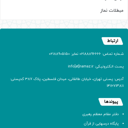
مبطلات نماز
ارتباط
شـماره تمـاس: 02188896666 نمابر: 02188905150
پسـت الـکترونیـکی: info[at]namaz.ir
آدرس: پسـتی تهران، خیابان طالقانی، میدان فلسطین، پلاک 387 کدپستی:
۱۴۱۶۷۱۳۸۱۱
پیوندها
دفتر مقام معظم رهبری
پایگاه درسهایی از قرآن