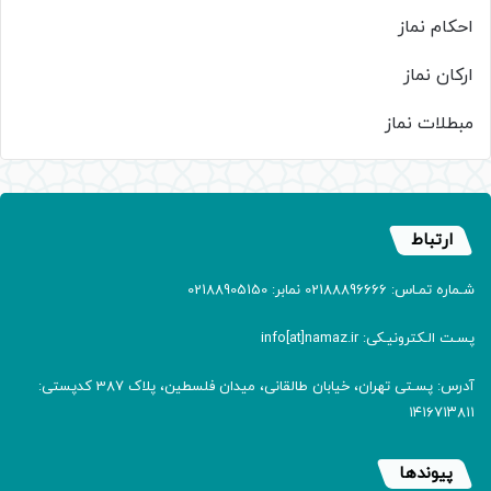
احکام نماز
ارکان نماز
مبطلات نماز
ارتباط
شـماره تمـاس: 02188896666 نمابر: 02188905150
پسـت الـکترونیـکی: info[at]namaz.ir
آدرس: پسـتی تهران، خیابان طالقانی، میدان فلسطین، پلاک 387 کدپستی:
۱۴۱۶۷۱۳۸۱۱
پیوندها