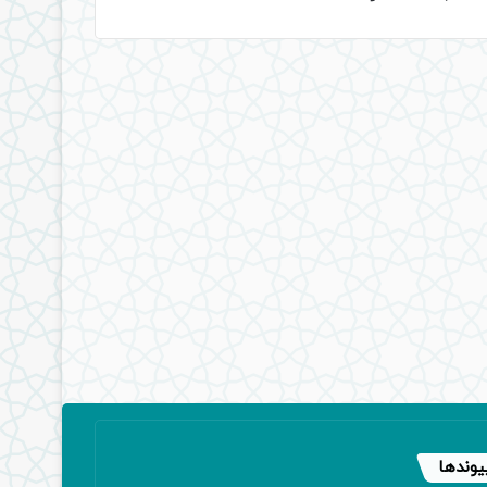
یوندها