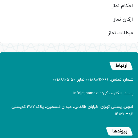
احکام نماز
ارکان نماز
مبطلات نماز
ارتباط
شـماره تمـاس: 02188896666 نمابر: 02188905150
پسـت الـکترونیـکی: info[at]namaz.ir
آدرس: پسـتی تهران، خیابان طالقانی، میدان فلسطین، پلاک 387 کدپستی:
۱۴۱۶۷۱۳۸۱۱
پیوندها