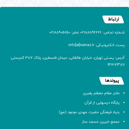
ارتباط
شـماره تمـاس: 02188896666 نمابر: 02188905150
پسـت الـکترونیـکی: info[at]namaz.ir
آدرس: پسـتی تهران، خیابان طالقانی، میدان فلسطین، پلاک 387 کدپستی:
۱۴۱۶۷۱۳۸۱۱
پیوندها
دفتر مقام معظم رهبری
پایگاه درسهایی از قرآن
بنیاد فرهنگی حضرت مهدی موعود (عج)
مجمع خیرین مسجد ساز