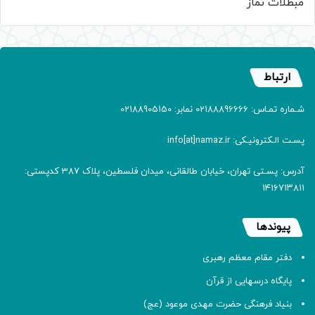
مبطلات نماز
ارتباط
شـماره تمـاس: 02188896666 نمابر: 02188905150
پسـت الـکترونیـکی: info[at]namaz.ir
آدرس: پسـتی تهران، خیابان طالقانی، میدان فلسطین، پلاک 387 کدپستی:
۱۴۱۶۷۱۳۸۱۱
پیوندها
دفتر مقام معظم رهبری
پایگاه درسهایی از قرآن
بنیاد فرهنگی حضرت مهدی موعود (عج)