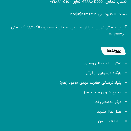
شـماره تمـاس: 02188896666 نمابر: 02188905150
پسـت الـکترونیـکی: info[at]namaz.ir
آدرس: پسـتی تهران، خیابان طالقانی، میدان فلسطین، پلاک 387 کدپستی:
۱۴۱۶۷۱۳۸۱۱
پیوندها
دفتر مقام معظم رهبری
پایگاه درسهایی از قرآن
بنیاد فرهنگی حضرت مهدی موعود (عج)
مجمع خیرین مسجد ساز
مرکز تخصصی نماز
هتل نماز مشهد
سامانه نماز من