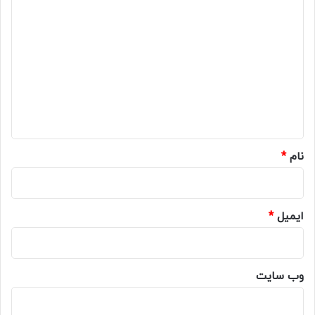
د
ی
د
گ
ا
ه
*
نام
*
ایمیل
*
وب‌ سایت