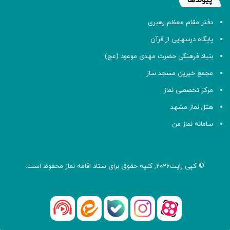
پیوندها
دفتر مقام معظم رهبری
پایگاه درسهایی از قرآن
بنیاد فرهنگی حضرت مهدی موعود (عج)
مجمع خیرین مسجد ساز
مرکز تخصصی نماز
هتل نماز مشهد
سامانه نماز من
© کپی رایت2026, کلیه حقوق برای ستاد اقامه
نماز
محفوظ است.
آپارات
بله
اینستاگرام
ایتا
شنوتو