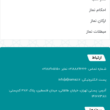
احکام نماز
ارکان نماز
مبطلات نماز
ارتباط
شـماره تمـاس: 02188896666 نمابر: 02188905150
پسـت الـکترونیـکی: info[at]namaz.ir
آدرس: پسـتی تهران، خیابان طالقانی، میدان فلسطین، پلاک 387 کدپستی:
۱۴۱۶۷۱۳۸۱۱