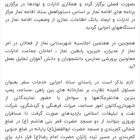
بصورت فصلی برگزار گردد و همکاری ادارات و نهادها در برگزاری
برنامه های اقامه نماز بر اساس دستورالعمل ستاد اقامه نماز مرکز
در ادارات و ایجاد بانک اطلاعات نمازی از وضعیت اقامه نماز در
دستگاههای اجرایی گردید.
همچنین در هفتمین اجلاسیه شهرستانی نماز از فعالان در امر
نماز از مدیران، خیرین، رابطین نماز ، امامان جماعت ادارات،
معاونین پرورشی مدارس، دانشجویان و دانش آموزان تجلیل بعمل
آید.
لازم بذکر است در راستای ستاد اجرایی خدمات سفر بعنوان
مسئول کمیته نظارت بر نمازخانه های بین راهی ،مساجد، پمپ
بنزین ها،تفرجگاهها و سواحل با حضور نمایندگانی از
شهرداری،کانون امور مساجد، میراث فرهنگی و گردشگری، شرکت
نفت و تبلیغات اسلامی بازدیدهای صورت گرفت تا مسافران
نوروزی بتوانند از دو مسجد حضرت قمر بنی هاشم (ع) در ضلع
شمالی کمربندی و مسجد حضرت ابوالفضل(ع) پایانه در ضلع جنوبی
کمربندی در مسیر تردد زائران حضرت امام رضا(ع) قرار دارد برای