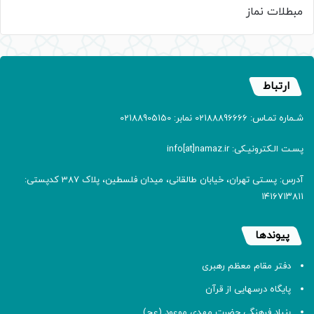
مبطلات نماز
ارتباط
شـماره تمـاس: 02188896666 نمابر: 02188905150
پسـت الـکترونیـکی: info[at]namaz.ir
آدرس: پسـتی تهران، خیابان طالقانی، میدان فلسطین، پلاک 387 کدپستی:
۱۴۱۶۷۱۳۸۱۱
پیوندها
دفتر مقام معظم رهبری
پایگاه درسهایی از قرآن
بنیاد فرهنگی حضرت مهدی موعود (عج)