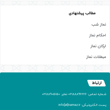
مطالب پیشنهادی
نماز شب
احکام نماز
ارکان نماز
مبطلات نماز
ارتباط
شـماره تمـاس: 02188896666 نمابر: 02188905150
پسـت الـکترونیـکی: info[at]namaz.ir