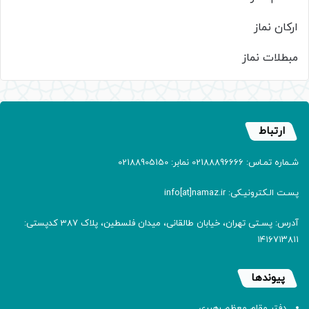
ارکان نماز
مبطلات نماز
ارتباط
شـماره تمـاس: 02188896666 نمابر: 02188905150
پسـت الـکترونیـکی: info[at]namaz.ir
آدرس: پسـتی تهران، خیابان طالقانی، میدان فلسطین، پلاک 387 کدپستی:
۱۴۱۶۷۱۳۸۱۱
پیوندها
دفتر مقام معظم رهبری