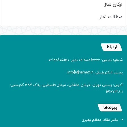
ارکان نماز
مبطلات نماز
ارتباط
شـماره تمـاس: 02188896666 نمابر: 02188905150
پسـت الـکترونیـکی: info[at]namaz.ir
آدرس: پسـتی تهران، خیابان طالقانی، میدان فلسطین، پلاک 387 کدپستی:
۱۴۱۶۷۱۳۸۱۱
پیوندها
دفتر مقام معظم رهبری