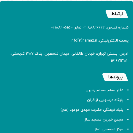
ارتباط
شـماره تمـاس: 02188896666 نمابر: 02188905150
پسـت الـکترونیـکی: info[at]namaz.ir
آدرس: پسـتی تهران، خیابان طالقانی، میدان فلسطین، پلاک 387 کدپستی:
۱۴۱۶۷۱۳۸۱۱
پیوندها
دفتر مقام معظم رهبری
پایگاه درسهایی از قرآن
بنیاد فرهنگی حضرت مهدی موعود (عج)
مجمع خیرین مسجد ساز
مرکز تخصصی نماز