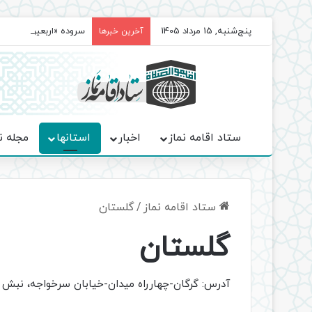
پنج‌شنبه, 15 مرداد 1405
سروده‌ «اربعین»؛ روا
آخرین خبرها
ستاد اقامه نماز
اخبار
استانها
مجله ن
ستاد اقامه نماز
/
گلستان
گلستان
آدرس: گرگان-چهارراه میدان-خیابان سرخواجه، نبش سرخواجه 18، پاساژ 