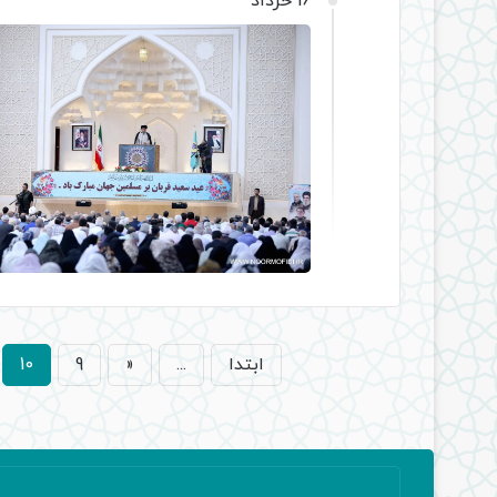
16 خرداد
ابتدا
...
«
9
10