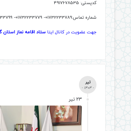
کدپستی: 4917678535
شماره تماس:01732233789- 01732233779- 01732233799
جهت عضویت در کانال ایتا
ستاد اقامه نماز استان 
تیر
- 1404 -
23 تیر